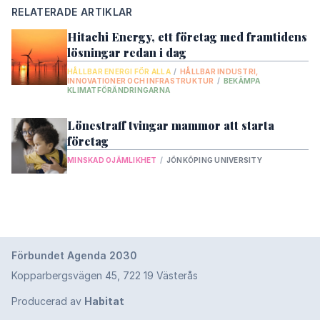
Alla projekt
->
RELATERADE ARTIKLAR
Hitachi Energy, ett företag med framtidens
GLOBALA MÅL
lösningar redan i dag
HÅLLBAR ENERGI FÖR ALLA
/
HÅLLBAR INDUSTRI,
1.
Ingen fattigdom
INNOVATIONER OCH INFRASTRUKTUR
/
BEKÄMPA
KLIMATFÖRÄNDRINGARNA
2.
Ingen hunger
Lönestraff tvingar mammor att starta
3.
God hälsa och välbefinnande
företag
4.
God utbildning för alla
MINSKAD OJÄMLIKHET
/
JÖNKÖPING UNIVERSITY
5.
Jämställdhet
6.
Rent vatten och sanitet för alla
7.
Hållbar energi för alla
8.
Förbundet Agenda 2030
Anständiga arbetsvillkor och ekonomisk
tillväxt
Kopparbergsvägen 45, 722 19 Västerås
9.
Hållbar industri, innovationer och
Producerad av
Habitat
infrastruktur