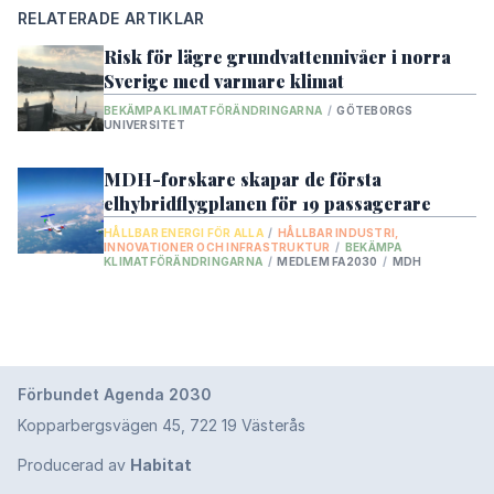
Alla projekt
->
RELATERADE ARTIKLAR
Risk för lägre grundvattennivåer i norra
GLOBALA MÅL
Sverige med varmare klimat
BEKÄMPA KLIMATFÖRÄNDRINGARNA
/
GÖTEBORGS
1.
Ingen fattigdom
UNIVERSITET
2.
Ingen hunger
MDH-forskare skapar de första
3.
God hälsa och välbefinnande
elhybridflygplanen för 19 passagerare
4.
HÅLLBAR ENERGI FÖR ALLA
/
HÅLLBAR INDUSTRI,
God utbildning för alla
INNOVATIONER OCH INFRASTRUKTUR
/
BEKÄMPA
KLIMATFÖRÄNDRINGARNA
/
MEDLEM FA2030
/
MDH
5.
Jämställdhet
6.
Rent vatten och sanitet för alla
7.
Hållbar energi för alla
8.
Förbundet Agenda 2030
Anständiga arbetsvillkor och ekonomisk
tillväxt
Kopparbergsvägen 45, 722 19 Västerås
9.
Hållbar industri, innovationer och
Producerad av
Habitat
infrastruktur