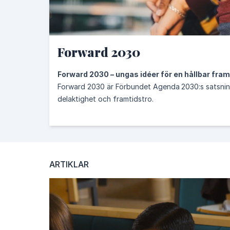
13.
Bekämpa klimatförändringarna
Forward 2030
16.
Fredliga och inkluderande samhälle
Forward 2030 – ungas idéer för en hållbar fram
Forward 2030 är Förbundet Agenda 2030:s satsnin
delaktighet och framtidstro.
KATEGORIER
Arbetsplats
Zero Waste
Avfallsbantning for dum
Idrottsbrevet
Cirkulär ekonomi
delningsekonomi
medlemsaktivitet
Gröna Draken
Sustainable infl
ARTIKLAR
SKRIBENTER
Ingemar Tigerberg
Ann Lystedt
Lotta Görling
Energimyndigheten
Carola Gunnarsson
Birgitta 