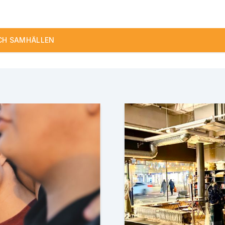
OCH SAMHÄLLEN
3.
4.
r
God hälsa och välbefinnande
G
7.
anitet för alla
Hållbar energi för alla
9.
k tillväxt
Hållbar industri, innovatione
12.
ra städer och samhällen
Hållbar konsu