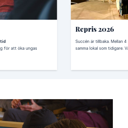
14.
15.
Hav och marina resurser
Ekosyst
Repris 2026
17.
n
Genomförande och globalt partnersk
tid
Succén är tillbaka. Mellan 4 
g för att öka ungas
samma lokal som tidigare. V
mies
Ungdomsrådet
Klimatklubben
Klimatsmart resan
Naturskyddsföreningen
Naturskyddsföreningen
Yonde
uencers
Food-Tech
solkraftdirekt
energivärlden
Ene
Jessica Andersson
Caroline Närhi
Martin Prieto Beaulieu
Andersson
Jan Andersson
Kristin Pleick
Oscar Uusitalo