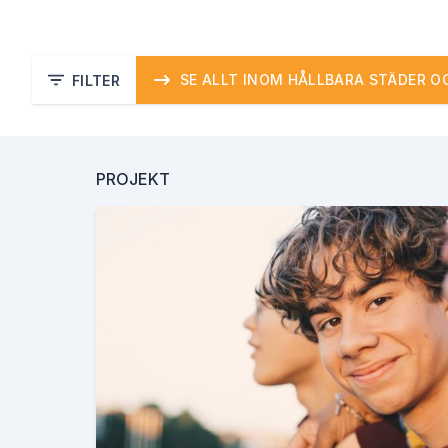
SE ALLT INOM HÅLLBARA STÄDER 
FILTER
PROJEKT
GLOBALA MÅL
1.
2.
Ingen fattigdom
Ingen hunge
5.
6.
Jämställdhet
Rent vatten och s
8.
Anständiga arbetsvillkor och ekonomis
10.
11.
Minskad ojämlikhet
Hållba