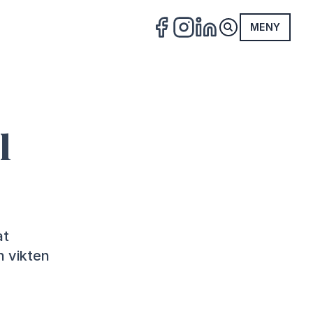
MENY
FACEBOOK
INSTAGRAM
LINKEDIN
l
at
n vikten