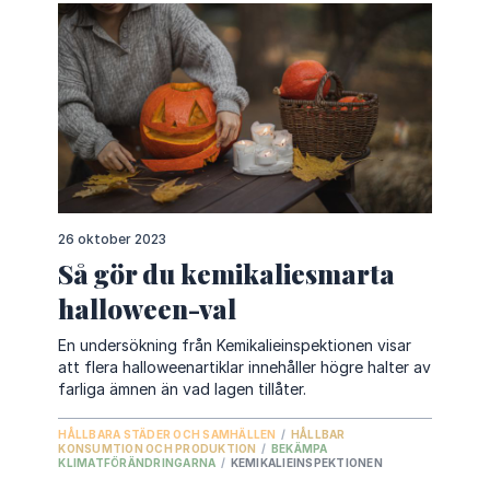
26 oktober 2023
Så gör du kemikaliesmarta
halloween-val
En undersökning från Kemikalieinspektionen visar
att flera halloweenartiklar innehåller högre halter av
farliga ämnen än vad lagen tillåter.
HÅLLBARA STÄDER OCH SAMHÄLLEN
/
HÅLLBAR
KONSUMTION OCH PRODUKTION
/
BEKÄMPA
KLIMATFÖRÄNDRINGARNA
/
KEMIKALIEINSPEKTIONEN