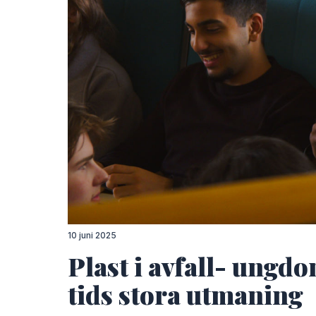
Carin Lidman
Carin Lidman
Lovis
Tova Nolén
10 juni 2025
Plast i avfall- ungdo
tids stora utmaning