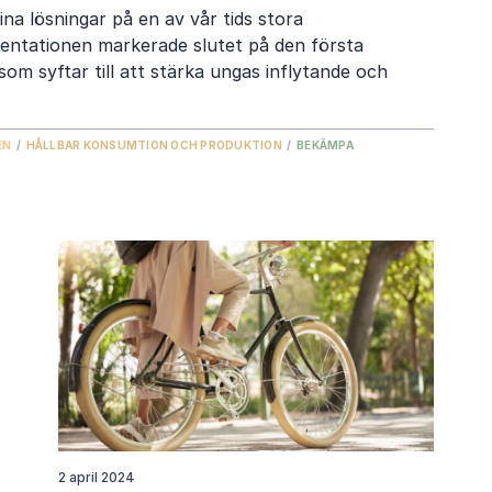
na lösningar på en av vår tids stora
esentationen markerade slutet på den första
om syftar till att stärka ungas inflytande och
EN
/
HÅLLBAR KONSUMTION OCH PRODUKTION
/
BEKÄMPA
2 april 2024