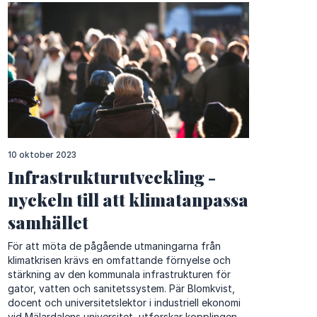
10 oktober 2023
Infrastrukturutveckling -
nyckeln till att klimatanpassa
samhället
För att möta de pågående utmaningarna från
klimatkrisen krävs en omfattande förnyelse och
stärkning av den kommunala infrastrukturen för
gator, vatten och sanitetssystem. Pär Blomkvist,
docent och universitetslektor i industriell ekonomi
vid Mälardalens universitet, utforskar kopplingen