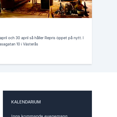
em och biologisk mångfald
ap
april och 30 april så håller Repris öppet på nytt. I
asagatan 10 i Västerås
de
#metoo
tre ska bli noll
Förskolebrevet
rful
VafabMiljö
Glokala Sverige
rgimyndigheten
MSB
Din säkerhet
Johanna Stål
Maria Lindelöf
KALENDARIUM
redaktion
Anette Fransson
Anna Bjerne
Inga kommande evenemang.