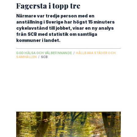
Fagersta i topp tre
Närmare var tredje person med en
anställning i Sverige har högst 15 minuters
cykelavstånd till jobbet, visar en ny analys
från SCB med statistik om samtliga
kommuner i landet.
GOD HÄLSA OCH VÄLBEFINNANDE
/
HÅLLBARA STÄDER OCH
SAMHÄLLEN
/
SCB