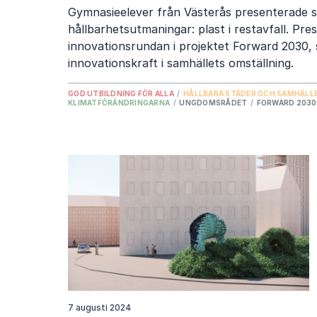
Gymnasieelever från Västerås presenterade si
hållbarhetsutmaningar: plast i restavfall. Pr
innovationsrundan i projektet Forward 2030, s
innovationskraft i samhällets omställning.
GOD UTBILDNING FÖR ALLA
/
HÅLLBARA STÄDER OCH SAMHÄLL
KLIMATFÖRÄNDRINGARNA
/
UNGDOMSRÅDET
/
FORWARD 2030
7 augusti 2024