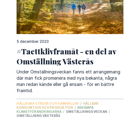
5 december 2023
#Taettklivframåt - en del av
Omställning Västerås
Under Omställningsveckan fanns ett arrangemang
där man fick promenera med nya bekanta, några
man redan kände eller gå ensam - för en bättre
framtid.
HÅLLBARA STÄDER OCH SAMHÄLLEN
/
HÅLLBAR
KONSUMTION OCH PRODUKTION
/
BEKÄMPA
KLIMATFÖRÄNDRINGARNA
/
OMSTÄLLNINGSVECKAN
/
OMSTÄLLNING VÄSTERÅS