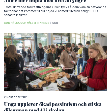
Äldre mer nöjda med livet än yngre
Trots skiftande förutsättningarna i livet, tycks åldern vara en betydande
faktor när det kommer till hur nöjda vi är med tillvaron enligt SCB:s
senaste insikter.
GOD HÄLSA OCH VÄLBEFINNANDE
/
SCB
26 oktober 2023
Unga upplever ökad pessimism och etiska
dilemman med AI i skolan