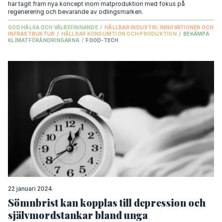
har tagit fram nya koncept inom matproduktion med fokus på
regenerering och bevarande av odlingsmarken.
GOD HÄLSA OCH VÄLBEFINNANDE
/
HÅLLBAR INDUSTRI, INNOVATIONER OCH
INFRASTRUKTUR
/
HÅLLBAR KONSUMTION OCH PRODUKTION
/
BEKÄMPA
KLIMATFÖRÄNDRINGARNA
/
FOOD-TECH
22 januari 2024
Sömnbrist kan kopplas till depression och
självmordstankar bland unga