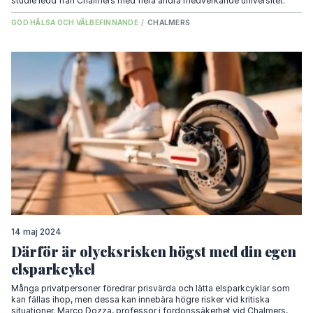
studie ledd från Chalmers med flera andra medverkande universitet.
GOD HÄLSA OCH VÄLBEFINNANDE
/
CHALMERS
14 maj 2024
Därför är olycksrisken högst med din egen
elsparkcykel
Många privatpersoner föredrar prisvärda och lätta elsparkcyklar som
kan fällas ihop, men dessa kan innebära högre risker vid kritiska
situationer. Marco Dozza, professor i fordonssäkerhet vid Chalmers,