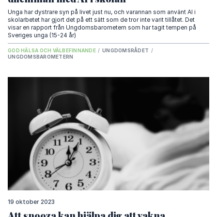
Unga har dystrare syn på livet just nu, och varannan som använt AI i
skolarbetet har gjort det på ett sätt som de tror inte varit tillåtet. Det
visar en rapport från Ungdomsbarometern som har tagit tempen på
Sveriges unga (15-24 år)
GOD HÄLSA OCH VÄLBEFINNANDE
/
UNGDOMSRÅDET
/
UNGDOMSBAROMETERN
19 oktober 2023
Att snooza kan hjälpa dig att vakna