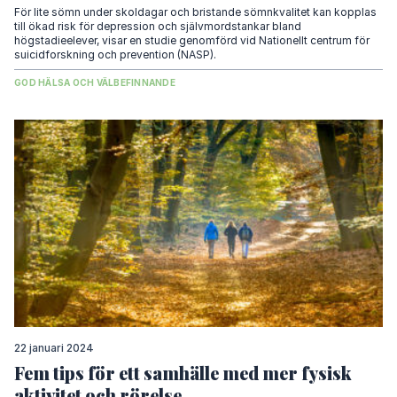
För lite sömn under skoldagar och bristande sömnkvalitet kan kopplas
till ökad risk för depression och självmordstankar bland
högstadieelever, visar en studie genomförd vid Nationellt centrum för
suicidforskning och prevention (NASP).
GOD HÄLSA OCH VÄLBEFINNANDE
22 januari 2024
Fem tips för ett samhälle med mer fysisk
aktivitet och rörelse