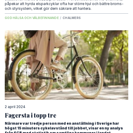
påpekar att hyrda elsparkcyklar ofta har större hjul och bättre broms-
och styrsystem, vilket gör dem säkrare att hantera.
GOD HÄLSA OCH VÄLBEFINNANDE
/
CHALMERS
2 april 2024
Fagersta i topp tre
Närmare var tredje person med en anställning i Sverige har
högst 15 minuters cykelavstånd till jobbet, visar en ny analys
från SCB med statistik om samtliga kommuner i landet.