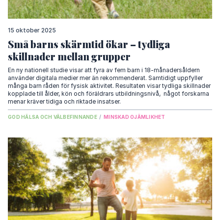
15 oktober 2025
Små barns skärmtid ökar – tydliga
skillnader mellan grupper
En ny nationell studie visar att fyra av fem barn i 18-månadersåldern
använder digitala medier mer än rekommenderat. Samtidigt uppfyller
många barn råden för fysisk aktivitet. Resultaten visar tydliga skillnader
kopplade till ålder, kön och föräldrars utbildningsnivå, något forskarna
menar kräver tidiga och riktade insatser.
GOD HÄLSA OCH VÄLBEFINNANDE
/
MINSKAD OJÄMLIKHET