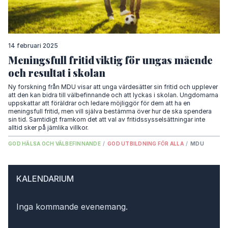
14 februari 2025
Meningsfull fritid viktig för ungas mående
och resultat i skolan
Ny forskning från MDU visar att unga värdesätter sin fritid och upplever
att den kan bidra till välbefinnande och att lyckas i skolan. Ungdomarna
uppskattar att föräldrar och ledare möjliggör för dem att ha en
meningsfull fritid, men vill själva bestämma över hur de ska spendera
sin tid. Samtidigt framkom det att val av fritidssysselsättningar inte
alltid sker på jämlika villkor.
GOD HÄLSA OCH VÄLBEFINNANDE
/
GOD UTBILDNING FÖR ALLA
/
MDU
KALENDARIUM
Inga kommande evenemang.