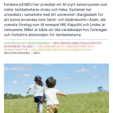
Forskare på MDU har utvecklat ett AI-styrt sensorsystem som
mäter textilarbetares stress och hälsa. Systemet har
utvecklats i samarbete med ett universitet i Bangladesh för
att kunna användas inom textil- och klädindustrin i Asien, där
svenska företag som till exempel HM, KappAhl och Lindex är
verksamma. Målet är både att öka värdekedjan hos företagen
och förbättra arbetsmiljön för textilarbetarna.
GOD HÄLSA OCH VÄLBEFINNANDE
/
ANSTÄNDIGA ARBETSVILLKOR OCH
EKONOMISK TILLVÄXT
/
HÅLLBAR INDUSTRI, INNOVATIONER OCH
INFRASTRUKTUR
/
HÅLLBAR KONSUMTION OCH PRODUKTION
/
MEDLEMSSPANING
/
MDU