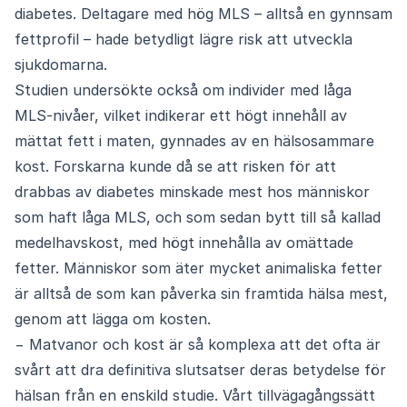
diabetes. Deltagare med hög MLS – alltså en gynnsam
fettprofil – hade betydligt lägre risk att utveckla
sjukdomarna.
Studien undersökte också om individer med låga
MLS-nivåer, vilket indikerar ett högt innehåll av
mättat fett i maten, gynnades av en hälsosammare
kost. Forskarna kunde då se att risken för att
drabbas av diabetes minskade mest hos människor
som haft låga MLS, och som sedan bytt till så kallad
medelhavskost, med högt innehålla av omättade
fetter. Människor som äter mycket animaliska fetter
är alltså de som kan påverka sin framtida hälsa mest,
genom att lägga om kosten.
− Matvanor och kost är så komplexa att det ofta är
svårt att dra definitiva slutsatser deras betydelse för
hälsan från en enskild studie. Vårt tillvägagångssätt