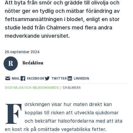
Att byta från smör och grädde till olivolja och
nötter ger en tydlig och mätbar förändring av
fettsammansättningen i blodet, enligt en stor
studie ledd från Chalmers med flera andra
medverkande universitet.
26 september 2024
R
Redaktion
MAIL
FACEBOOK
TWITTER
LINKEDIN
GOD HÄLSA OCH VÄLBEFINNANDE
/
CHALMERS
F
orskningen visar hur maten direkt kan
kopplas till risken att utveckla sjukdomar
och bekräftar hälsofördelarna med att äta
en kost rik på omättade vegetabiliska fetter.