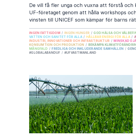
De vill få fler unga och vuxna att förstå och 
UF-företaget genom att hålla workshops och
vinsten till UNICEF som kämpar för barns rät
INGEN FATTIGDOM
/
INGEN HUNGER
/
GOD HÄLSA OCH VÄLBEF
VATTEN OCH SANITET FÖR ALLA
/
HÅLLBAR ENERGI FÖR ALLA
/
INDUSTRI, INNOVATIONER OCH INFRASTRUKTUR
/
MINSKAD OJ
KONSUMTION OCH PRODUKTION
/
BEKÄMPA KLIMATFÖRÄNDRI
MÅNGFALD
/
FREDLIGA OCH INKLUDERANDE SAMHÄLLEN
/
GEN
#GLOBALABANDUF
/
#UFVASTMANLAND