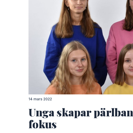
Carin Lidman
Carin Lidman
Lovis
Tova Nolén
14 mars 2022
Unga skapar pärlban
fokus