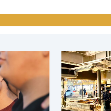
3.
4.
r
God hälsa och välbefinnande
G
7.
anitet för alla
Hållbar energi för alla
9.
k tillväxt
Hållbar industri, innovatione
12.
ra städer och samhällen
Hållbar konsu