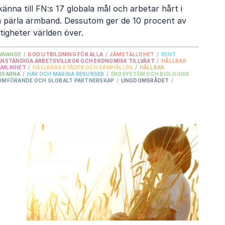
känna till FN:s 17 globala mål och arbetar hårt i
 pärla armband. Dessutom ger de 10 procent av
tigheter världen över.
INNANDE
/
GOD UTBILDNING FÖR ALLA
/
JÄMSTÄLLDHET
/
RENT
ANSTÄNDIGA ARBETSVILLKOR OCH EKONOMISK TILLVÄXT
/
HÅLLBAR
ÄMLIKHET
/
HÅLLBARA STÄDER OCH SAMHÄLLEN
/
HÅLLBAR
NGARNA
/
HAV OCH MARINA RESURSER
/
EKOSYSTEM OCH BIOLOGISK
OMFÖRANDE OCH GLOBALT PARTNERSKAP
/
UNGDOMSRÅDET
/