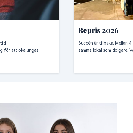
14.
15.
Hav och marina resurser
Ekosyst
Repris 2026
17.
n
Genomförande och globalt partnersk
tid
Succén är tillbaka. Mellan 4 
g för att öka ungas
samma lokal som tidigare. V
mies
Ungdomsrådet
Klimatklubben
Klimatsmart resan
Naturskyddsföreningen
Naturskyddsföreningen
Yonde
uencers
Food-Tech
solkraftdirekt
energivärlden
Ene
Jessica Andersson
Caroline Närhi
Martin Prieto Beaulieu
Andersson
Jan Andersson
Kristin Pleick
Oscar Uusitalo