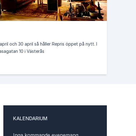
em och biologisk mångfald
ap
april och 30 april så håller Repris öppet på nytt. I
asagatan 10 i Västerås
de
#metoo
tre ska bli noll
Förskolebrevet
rful
VafabMiljö
Glokala Sverige
rgimyndigheten
MSB
Din säkerhet
Johanna Stål
Maria Lindelöf
KALENDARIUM
redaktion
Anette Fransson
Anna Bjerne
Inga kommande evenemang.