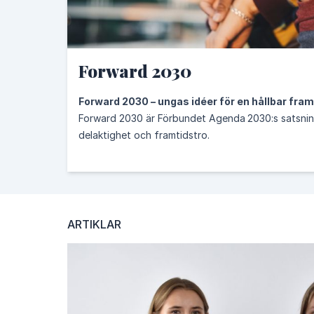
13.
Bekämpa klimatförändringarna
Forward 2030
16.
Fredliga och inkluderande samhälle
Forward 2030 – ungas idéer för en hållbar fram
Forward 2030 är Förbundet Agenda 2030:s satsnin
delaktighet och framtidstro.
KATEGORIER
Arbetsplats
Zero Waste
Avfallsbantning for dum
Idrottsbrevet
Cirkulär ekonomi
delningsekonomi
medlemsaktivitet
Gröna Draken
Sustainable infl
ARTIKLAR
SKRIBENTER
Ingemar Tigerberg
Ann Lystedt
Lotta Görling
Energimyndigheten
Carola Gunnarsson
Birgitta 