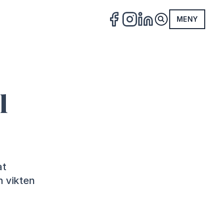
MENY
FACEBOOK
INSTAGRAM
LINKEDIN
l
at
n vikten