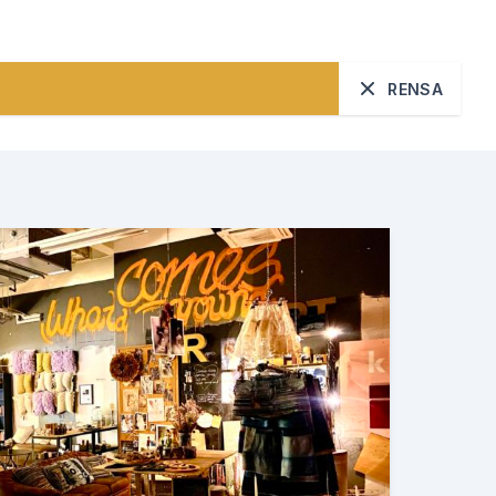
RENSA
Sök
od utbildning för alla
r och infrastruktur
mtion och produktion