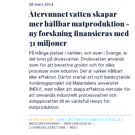
28 mars 2024
Återvunnet vatten skapar
mer hållbar matproduktion -
ny forskning finansieras med
31 miljoner
På många platser i världen, och även i Sverige, är
det brist på dricksvatten. Dricksvatten används
även för att bevattna grödor och för olika
processer inom industrin. Det är varken hållbart
eller effektivt. Därför startar ett nytt banbrytande
forskningsprojekt vid Mälardalens universitet
(MDU), med målet att skapa effektiva metoder för
att omvandla industriellt processvatten och
avloppsvatten till en värdefull resurs för
matproduktion.
INGEN HUNGER
/
RENT VATTEN OCH SANITET FÖR ALLA
/
MEDLEMSSPANING
/
MEDLEM FA2030
/
LIVSMEDELSSEKTORN
/
MDU