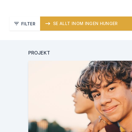
SE ALLT INOM INGEN HUNGER
FILTER
PROJEKT
GLOBALA MÅL
1.
2.
Ingen fattigdom
Ingen hunge
5.
6.
Jämställdhet
Rent vatten och s
8.
Anständiga arbetsvillkor och ekonomis
10.
11.
Minskad ojämlikhet
Hållba