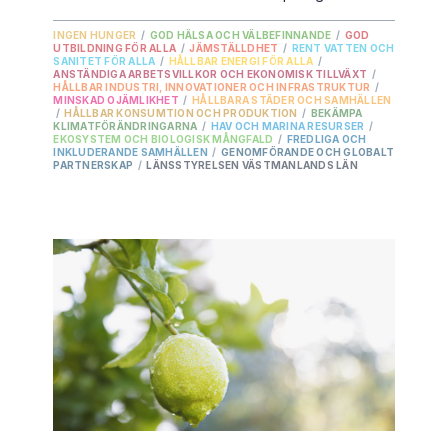
INGEN HUNGER
/
GOD HÄLSA OCH VÄLBEFINNANDE
/
GOD
UTBILDNING FÖR ALLA
/
JÄMSTÄLLDHET
/
RENT VATTEN OCH
SANITET FÖR ALLA
/
HÅLLBAR ENERGI FÖR ALLA
/
ANSTÄNDIGA ARBETSVILLKOR OCH EKONOMISK TILLVÄXT
/
HÅLLBAR INDUSTRI, INNOVATIONER OCH INFRASTRUKTUR
/
MINSKAD OJÄMLIKHET
/
HÅLLBARA STÄDER OCH SAMHÄLLEN
/
HÅLLBAR KONSUMTION OCH PRODUKTION
/
BEKÄMPA
KLIMATFÖRÄNDRINGARNA
/
HAV OCH MARINA RESURSER
/
EKOSYSTEM OCH BIOLOGISK MÅNGFALD
/
FREDLIGA OCH
INKLUDERANDE SAMHÄLLEN
/
GENOMFÖRANDE OCH GLOBALT
PARTNERSKAP
/
LÄNSSTYRELSEN VÄSTMANLANDS LÄN