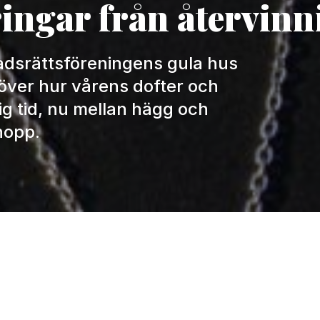
ngar från återvinn
tadsrättsföreningens gula hus
 över hur vårens dofter och
ig tid, nu mellan hägg och
hopp.
idman
DE, MÄLARENERGI AB
OOK
TWITTER
LINKEDIN