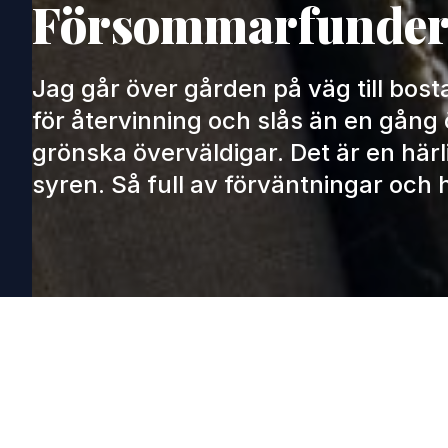
Försommarfunderi
Jag går över gården på väg till bos
för återvinning och slås än en gång
grönska överväldigar. Det är en härl
syren. Så full av förväntningar och 
7 juni 2022
Carin L
ORDFÖRAN
MAIL
FACEB