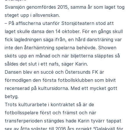
Svansjön genomfördes 2015, samma år som laget tog
steget upp i allsvenskan.
– På affischerna utanför Storsjöteatern stod att
laget skulle dansa den 14 oktober. För en gångs skull
fick lagledningen säga ifrån, en hård dansträning var
inte den återhämtning spelarna behövde. Showen
sköts upp en månad och när biljetterna släpptes så
såldes det slut i ett nafs, säger Karin.
Dansen blev en succé och Östersunds FK är
förmodligen den första fotbollsklubben som blivit
recenserad på kultursidorna. Med ett mycket gott
betyg.
Trots kulturarbete i kontraktet så är de
fotbollsspelare först och främst och när
transferperioden stängdes hade Karin tyvärr tappat
sex av åtta solister till 2016 års projekt ”Galakväll för