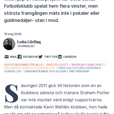
Fotbollsklubb spelat hem flera vinster, men
största framgången mäts inte i pokaler eller
guldmedaljer- utan i mod.
10 maj 2018
Lotta Görling
JOURNALIST
MAIL
FACEBOOK
TWITTER
LINKEDIN
GOD UTBILDNING FÖR ALLA
/
JÄMSTÄLLDHET
/
MINSKAD OJÄMLIKHET
/
HÅLLBARA STÄDER OCH SAMHÄLLEN
/
FREDLIGA OCH INKLUDERANDE
SAMHÄLLEN
/
GENOMFÖRANDE OCH GLOBALT PARTNERSKAP
S
äsongen 2011 gick till historien som en av
klubbens sämsta och tränare Graham Potter
var inte mycket värd enligt supportrarna.
Men då kontaktade Karin Wahlén klubben, hon hade