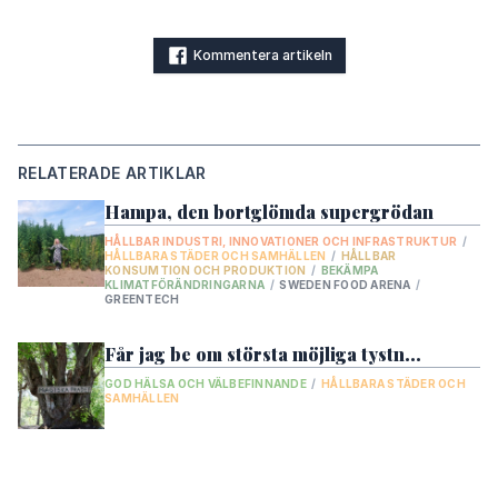
Kommentera artikeln
RELATERADE ARTIKLAR
Hampa, den bortglömda supergrödan
HÅLLBAR INDUSTRI, INNOVATIONER OCH INFRASTRUKTUR
/
HÅLLBARA STÄDER OCH SAMHÄLLEN
/
HÅLLBAR
KONSUMTION OCH PRODUKTION
/
BEKÄMPA
KLIMATFÖRÄNDRINGARNA
/
SWEDEN FOOD ARENA
/
GREENTECH
Får jag be om största möjliga tystn…
GOD HÄLSA OCH VÄLBEFINNANDE
/
HÅLLBARA STÄDER OCH
SAMHÄLLEN