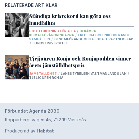
Alla projekt
->
RELATERADE ARTIKLAR
Ständiga krisrekord kan göra oss
GLOBALA MÅL
handfallna
GOD UTBILDNING FÖR ALLA
/
BEKÄMPA
1.
Ingen fattigdom
KLIMATFÖRÄNDRINGARNA
/
FREDLIGA OCH INKLUDERANDE
SAMHÄLLEN
/
GENOMFÖRANDE OCH GLOBALT PARTNERSKAP
2.
/
LUNDS UNIVERSITET
Ingen hunger
3.
God hälsa och välbefinnande
Tjejjouren Ronja och Ronjapodden vinner
årets jämställdhetspris
4.
God utbildning för alla
JÄMSTÄLLDHET
/
LÄNSSTYRELSEN VÄSTMANLANDS LÄN
/
5.
TJEJJOUREN RONJA
Jämställdhet
6.
Rent vatten och sanitet för alla
7.
Hållbar energi för alla
8.
Förbundet Agenda 2030
Anständiga arbetsvillkor och ekonomisk
tillväxt
Kopparbergsvägen 45, 722 19 Västerås
9.
Hållbar industri, innovationer och
Producerad av
Habitat
infrastruktur