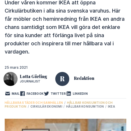
Under våren kommer IKEA att öppna
Cirkulärbutiken i alla sina svenska varuhus. Här
får möbler och heminredning från IKEA en andra
chans samtidigt som IKEA vill göra det enklare
för sina kunder att förlänga livet på sina
produkter och inspirera till mer hållbara val i
vardagen.
25 mars 2021
Lotta Görling
R
Redaktion
JOURNALIST
MAIL
FACEBOOK
TWITTER
LINKEDIN
HÅLLBARA STÄDER OCH SAMHÄLLEN
/
HÅLLBAR KONSUMTION OCH
PRODUKTION
/
CIRKULÄR EKONOMI
/
HÅLLBAR KONSUMTION
/
IKEA