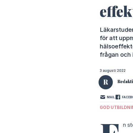
effek
Läkarstude
för att upp
hälsoeffekt
frågan och 
3 augusti 2022
R
Redakt
MAIL
FACEB
GOD UTBILDNI
n st