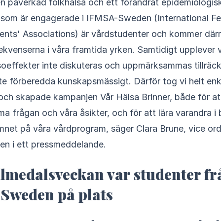
n påverkad folkhälsa och ett förändrat epidemiologisk
i som är engagerade i IFMSA-Sweden (International Fe
ents' Associations) är vårdstudenter och kommer dä
kvenserna i våra framtida yrken. Samtidigt upplever v
soeffekter inte diskuteras och uppmärksammas tillräckl
te förberedda kunskapsmässigt. Därför tog vi helt enk
och skapade kampanjen Vår Hälsa Brinner, både för at
frågan och våra åsikter, och för att lära varandra i b
ämnet på våra vårdprogram, säger Clara Brune, vice or
n i ett pressmeddelande.
lmedalsveckan var studenter fr
Sweden på plats