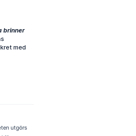
a brinner
as
nkret med
eten utgörs