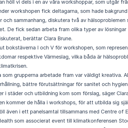
Under workshopen fick deltagarna, som hade bakgrund 
er och sammanhang, diskutera två av hälsoproblemen 
et. De fick sedan arbeta fram olika typer av lösningar
skuterat, berättar Clara Brune.
 ut bokstäverna I och V för workshopen, som represen
ukdomar respektive Värmeslag, vilka båda är hälsopro
klimatkrisen.
 som grupperna arbetade fram var väldigt kreativa. Al
hållning, bättre förutsättningar för sanitet och hygien,
r i städer och utbildning kom som förslag, säger Clar
gen kommer de hålla i workshops, för att utbilda sig sj
öll även i ett panelsamtal tillsammans med Centre of E
ealth som associerat event till klimatkonferensen St