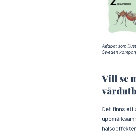
Alfabet som illu
Sweden kampanj 
Vill se
vårdutb
Det finns ett stort intresse hos studenterna att lära sig mer och de vill
uppmärksamma
hälsoeffekter