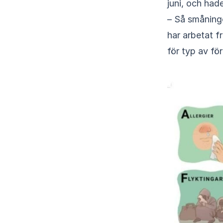
juni, och had
– Så småning
har arbetat f
för typ av för