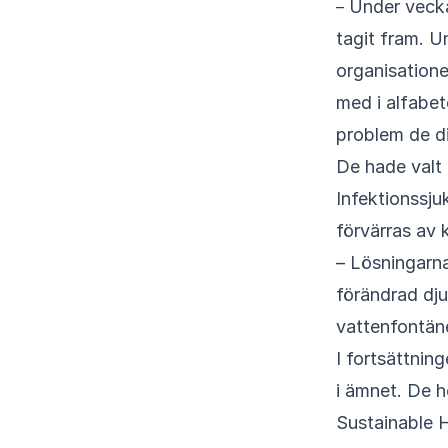
– Under veckan höll vi dels i en av våra workshoppar, som utgår från alfabetet vi
tagit fram. 
organisation
med i alfabet
problem de di
De hade valt
Infektionssj
förvärras av 
– Lösningarna
förändrad djur
vattenfontäne
I fortsättnin
i ämnet. De h
Sustainable H