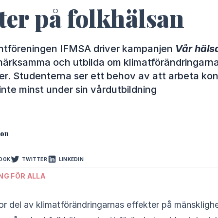
ter på folkhälsan
ntföreningen IFMSA driver kampanjen
Vår häls
märksamma och utbilda om klimatförändringarn
er. Studenterna ser ett behov av att arbeta ko
inte minst under sin vårdutbildning
ion
OOK
TWITTER
LINKEDIN
NG FÖR ALLA
or del av klimatförändringarnas effekter på mänskligh