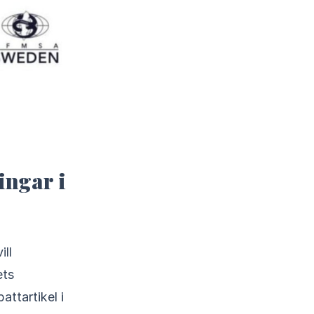
ingar i
ets
ttartikel i