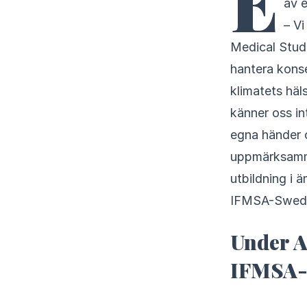
E
av e
– V
Medical Stud
hantera konse
klimatets häl
känner oss in
egna händer 
uppmärksamma 
utbildning i 
IFMSA-Swede
Under A
IFMSA-