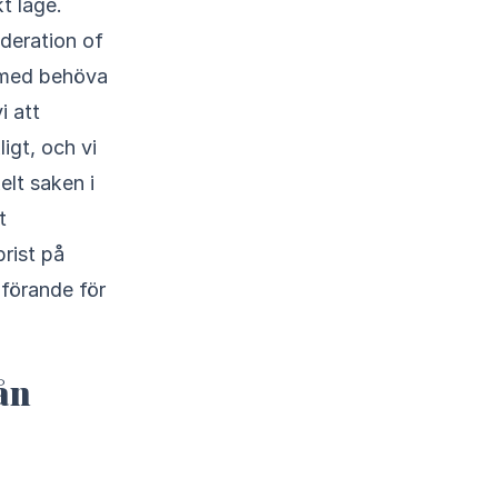
t läge.
deration of
rmed behöva
i att
igt, och vi
elt saken i
t
rist på
dförande för
ån