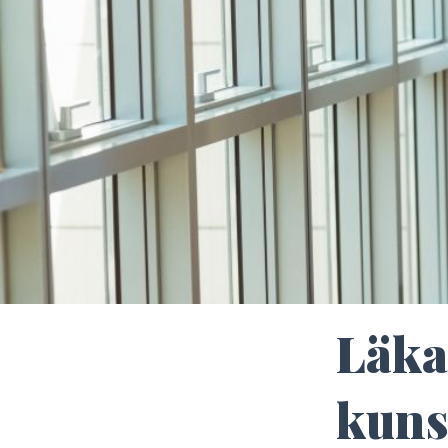
Läka
kuns