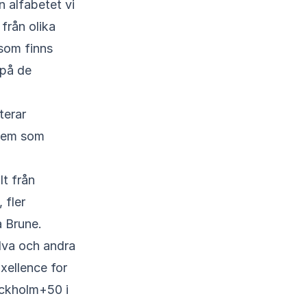
från olika
som finns
 på de
terar
blem som
lt från
 fler
a Brune.
älva och andra
xellence for
ockholm+50 i