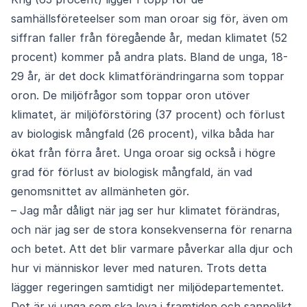
samhällsföreteelser som man oroar sig för, även om
siffran faller från föregående år, medan klimatet (52
procent) kommer på andra plats. Bland de unga, 18-
29 år, är det dock klimatförändringarna som toppar
oron. De miljöfrågor som toppar oron utöver
klimatet, är miljöförstöring (37 procent) och förlust
av biologisk mångfald (26 procent), vilka båda har
ökat från förra året. Unga oroar sig också i högre
grad för förlust av biologisk mångfald, än vad
genomsnittet av allmänheten gör.
– Jag mår dåligt när jag ser hur klimatet förändras,
och när jag ser de stora konsekvenserna för renarna
och betet. Att det blir varmare påverkar alla djur och
hur vi människor lever med naturen. Trots detta
lägger regeringen samtidigt ner miljödepartementet.
Det är vi unga som ska leva i framtiden och sannolikt