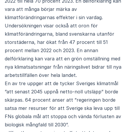
2022 till hela 70 procent 2023. En delförklaring kan
vara att många börjar märka av
klimatförändringarnas effekter i sin vardag.
Undersökningen visar också att oron för
klimatförändringarna, bland svenskarna utanför
storstäderna, har ökat från 47 procent till 51
procent mellan 2022 och 2023. En annan
delförklaring kan vara att en grön omställning med
nya klimatsatsningar från näringslivet bidrar till nya
arbetstillfällen över hela landet.
En av tre uppger att de tycker Sveriges klimatmål
”att senast 2045 uppnå netto-noll utsläpp” borde
skärpas. 64 procent anser att ”regeringen borde
satsa mer resurser för att Sverige ska leva upp till
FNs globala mål att stoppa och vända förlusten av
biologisk mångfald till 2030”.