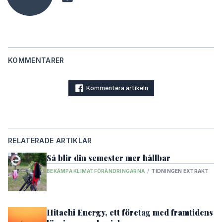
KOMMENTARER
Kommentera artikeln
RELATERADE ARTIKLAR
Så blir din semester mer hållbar
BEKÄMPA KLIMATFÖRÄNDRINGARNA
/
TIDNINGEN EXTRAKT
Hitachi Energy, ett företag med framtidens