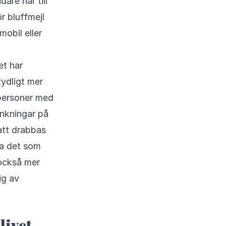
r bluffmejl
mobil eller
et har
ydligt mer
 personer med
änkningar på
 att drabbas
va det som
 också mer
ig av
livet