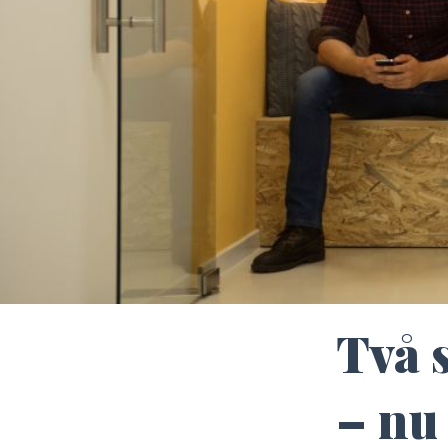
Två s
– nu