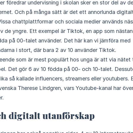
ternet. Och på många sätt är det ett annorlunda digitalt
Vissa chattplattformar och sociala medier används nä
v de yngre. Ett exempel är Tiktok, en app som nästan
dda på 00-talet använder. Det här kan vi jämföra med
darna i stort, där bara 2 av 10 använder Tiktok.
eende som är mest populärt hos unga är att via nätet 
el. Det gör 6 av 10 födda på 00- och 10-talet. Dessut
lika så kallade influencers, streamers eller youtubers.
venska Therese Lindgren, vars Youtube-kanal har över
r.
ch digitalt utanförskap