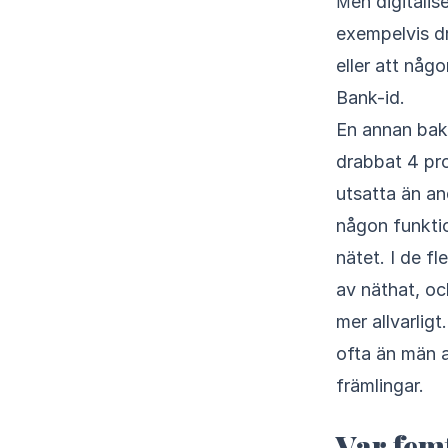
Men digitaliseringen har också negativa sidor. 4 av 10 internetanvändare har till
exempelvis dr
eller att någo
Bank-id.
En annan baks
drabbat 4 pro
utsatta än a
någon funktion
nätet. I de f
av näthat, o
mer allvarli
ofta än män a
främlingar.
Var femt