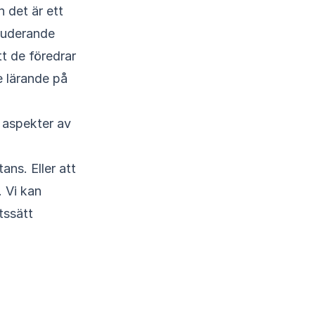
n det är ett
studerande
tt de föredrar
e lärande på
a aspekter av
ans. Eller att
 Vi kan
tssätt