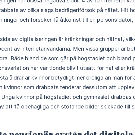
abbats av olika slags bedrägeriförsök på nätet. Hit hö
n ringer och försöker få åtkomst till en persons dator, 
ida av digitaliseringen är kränkningar och näthat, vilk
cent av internetanvändarna. Men vissa grupper är bet
ndra. Både bland de som går på högstadiet och bland
svariation har var tionde blivit utsatt för hat eller kr
lesta åldrar är kvinnor betydligt mer oroliga än män för
ch kvinnor som drabbats tenderar dessutom att upple
gt. Unga kvinnor på högstadiet och gymnasiet drabbas
v att få obehagliga och stötande bilder skickade till s
e pensionär avstår det digitala 