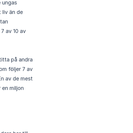
 liv än de
stan
 7 av 10 av
titta på andra
om följer 7 av
 En av de mest
 en miljon