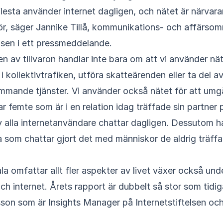
 flesta använder internet dagligen, och nätet är närvara
r, säger Jannike Tillå, kommunikations- och affärso
elsen i ett pressmeddelande.
en av tillvaron handlar inte bara om att vi använder nät
 i kollektivtrafiken, utföra skatteärenden eller ta del 
ömmande tjänster. Vi använder också nätet för att um
Var femte som är i en relation idag träffade sin partner 
 alla internetanvändare chattar dagligen. Dessutom h
la som chattar gjort det med människor de aldrig träffat
ala omfattar allt fler aspekter av livet växer också un
h internet. Årets rapport är dubbelt så stor som tidig
on som är Insights Manager på Internetstiftelsen och