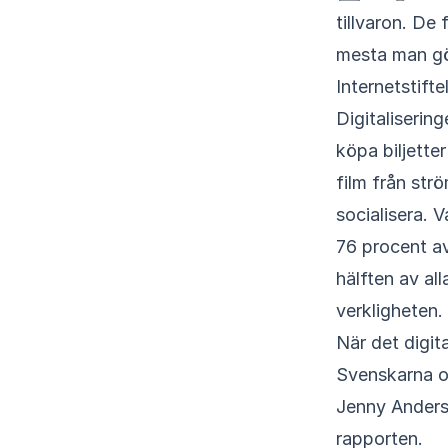
tillvaron. De
mesta man gö
Internetstift
Digitalisering
köpa biljetter
film från str
socialisera. 
76 procent av
hälften av al
verkligheten.
När det digit
Svenskarna oc
Jenny Anderss
rapporten.