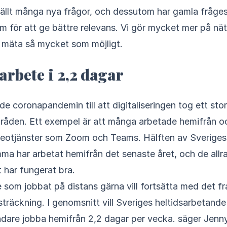
 ställt många nya frågor, och dessutom har gamla fråges
m för att ge bättre relevans. Vi gör mycket mer på nät
ka mäta så mycket som möjligt.
arbete i 2,2 dagar
åden. Ett exempel är att många arbetade hemifrån o
deotjänster som Zoom och Teams. Hälften av Sveriges
a har arbetat hemifrån det senaste året, och de allra
t har fungerat bra.
de som jobbat på distans gärna vill fortsätta med det f
tsträckning. I genomsnitt vill Sveriges heltidsarbetande
ndare jobba hemifrån 2,2 dagar per vecka. säger Jenn