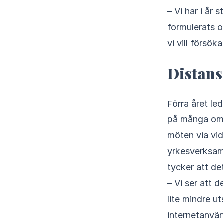
– Vi har i år
formulerats o
vi vill försö
Distans
Förra året ledde coronapandemin till att digitaliseringen tog ett stort kliv framåt
på många omr
möten via vi
yrkesverksamm
tycker att de
– Vi ser att 
lite mindre u
internetanvä