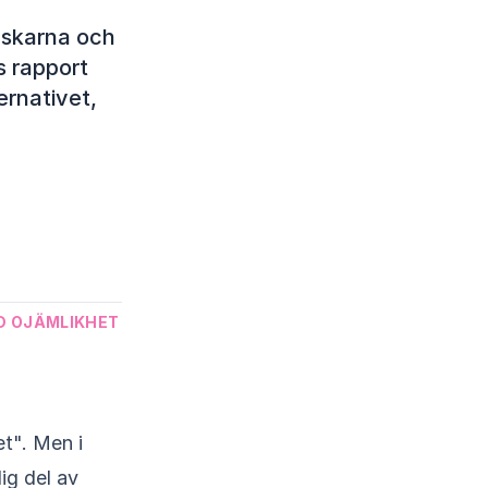
enskarna och
s rapport
ternativet,
D OJÄMLIKHET
et". Men i
ig del av