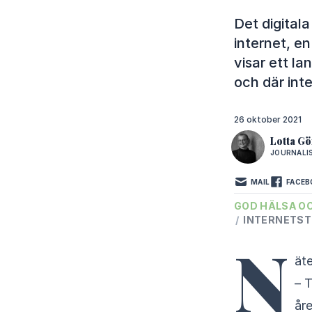
Det digital
internet, en
visar ett la
och där inte
26 oktober 2021
Lotta Gö
JOURNALI
MAIL
FACEB
GOD HÄLSA O
/
INTERNETST
N
äte
– T
åre