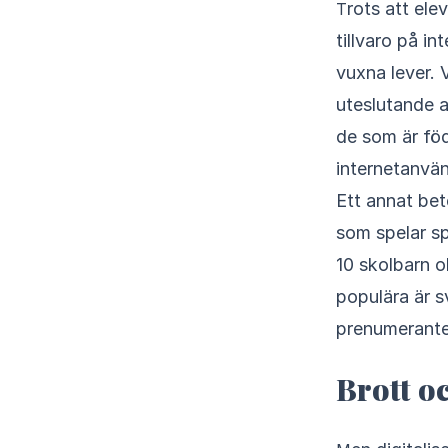
Trots att elever föredrar undervisning i skolan sker en stor del av de ungas
tillvaro på in
vuxna lever. 
uteslutande a
de som är fö
internetanvän
Ett annat bet
som spelar sp
10 skolbarn o
populära är s
prenumerante
Brott o