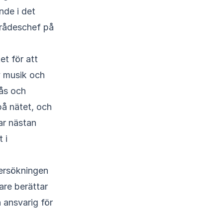
nde i det
mrådeschef på
et för att
av musik och
gås och
på nätet, och
ar nästan
 i
dersökningen
are berättar
 ansvarig för