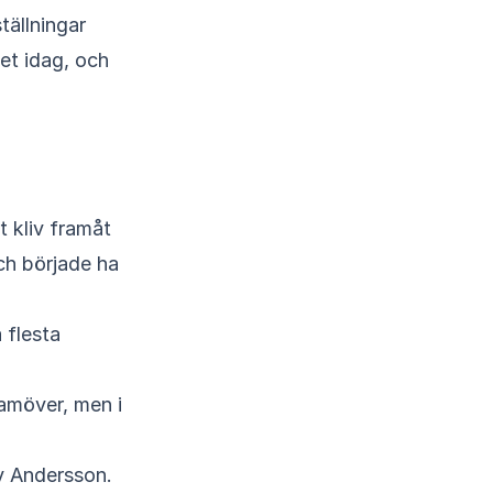
tällningar
et idag, och
ch började ha
 flesta
ramöver, men i
y Andersson.