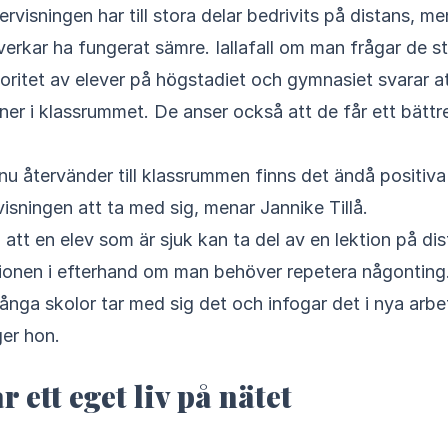
rvisningen har till stora delar bedrivits på distans, me
erkar ha fungerat sämre. Iallafall om man frågar de 
joritet av elever på högstadiet och gymnasiet svarar a
oner i klassrummet. De anser också att de får ett bättr
nu återvänder till klassrummen finns det ändå positiv
isningen att ta med sig, menar Jannike Tillå.
 att en elev som är sjuk kan ta del av en lektion på dist
ionen i efterhand om man behöver repetera någonting.
nga skolor tar med sig det och infogar det i nya arbe
er hon.
 ett eget liv på nätet