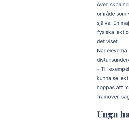
Även skolunde
område som v
själva. En ma
fysiska lekti
det viset.
När eleverna 
distansunderv
– Till exempel
kunna se lekt
hoppas att må
framöver, säg
Unga har