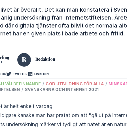
a livet är överallt. Det kan man konstatera i Sv
 årlig undersökning från Internetstiftelsen. Året
nd där digitala tjänster ofta blivit det normala al
rnet har en given plats i både arbete och fritid.
rling
R
Redaktion
ST
OOK
TWITTER
LINKEDIN
CH VÄLBEFINNANDE
/
GOD UTBILDNING FÖR ALLA
/
MINSKA
IFTELSEN
/
SVENSKARNA OCH INTERNET 2021
t är helt enkelt vardag.
idigare kanske man har pratat om att "gå ut på intern
ts undersökning märker vi tydligt att nätet är en naturl