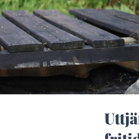
Uttj
frit