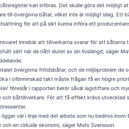
sbåtsregister kan införas. Det skulle göra det möjligt a
e till övergivna båtar, vilket inte är möjligt idag. Ett b
tsättning för att på sikt kunna införa ett producentan
svaret innebär att tillverkarna svarar för att båtarna
sfullt sätt när de nått slutet av sin livslängd, säger M
eddelande.
antalet övergivna fritidsbåtar, och de miljöproblem de o
öka i oförminskad takt måste frågan få en högre priorite
aV föreslår i rapporten berör såväl lagstiftare och my
och båttillverkare. För att få effekt krävs utvecklad
ntressenter.
g ligger väl i linje med det arbete som nu bedrivs inom 
v och en cirkulär ekonomi, säger Mats Svensson.