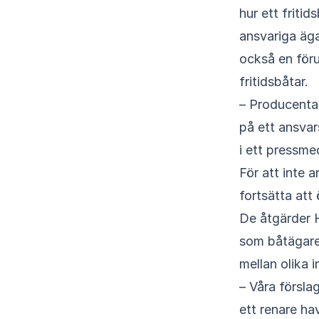
hur ett fritid
ansvariga ägar
också en föru
fritidsbåtar.
– Producentan
på ett ansvar
i ett pressm
För att inte 
fortsätta att 
De åtgärder H
som båtägare 
mellan olika i
– Våra försla
ett renare ha