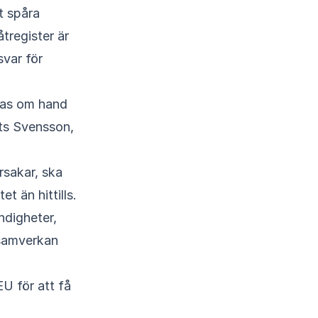
tt spåra
åtregister är
svar för
 tas om hand
ats Svensson,
rsakar, ska
t än hittills.
ndigheter,
 samverkan
EU för att få