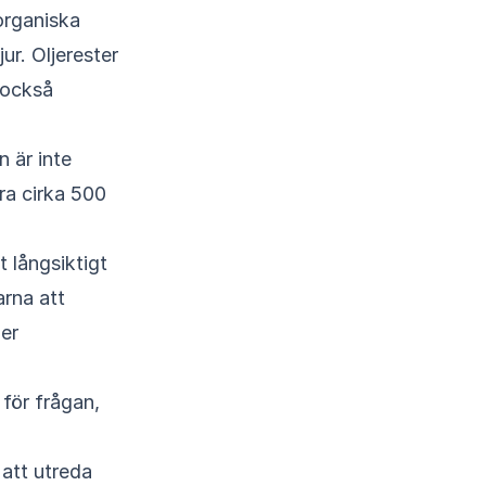
organiska
ur. Oljerester
 också
n är inte
ara cirka 500
 långsiktigt
arna att
ger
för frågan,
 att utreda