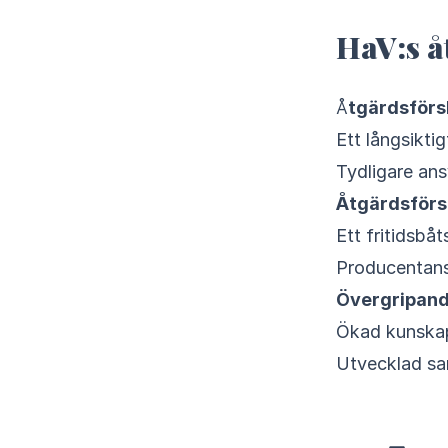
HaV:s å
Åtgärdsförs
Ett långsikti
Tydligare an
Åtgärdsförsl
Ett fritidsbåt
Producentansv
Övergripande
Ökad kunskap 
Utvecklad sa