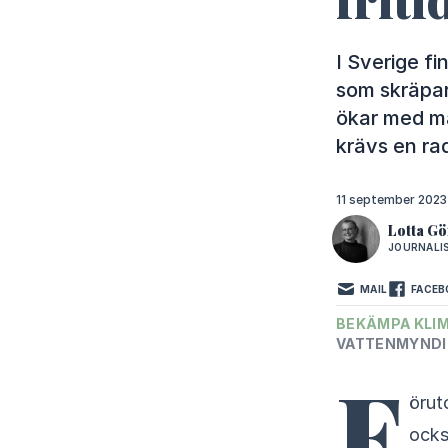
I Sverige fi
som skräpar
ökar med må
krävs en ra
11 september 2023
Lotta Gö
JOURNALI
MAIL
FACEB
BEKÄMPA KLI
VATTENMYND
F
örut
ocks