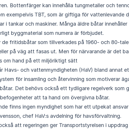
ren. Bottenfärger kan innehålla tungmetaller och tenn
om exempelvis TBT, som är giftiga för vattenlevande dj
ar i tankar och maskiner. Många äldre båtar innehåller
arligt byggmaterial som numera är förbjudet.
v de fritidsbåtar som tillverkades på 1960- och 80-tale
 eller på väg att fasas ut. Men för närvarande är det b
s om hand på ett miljöriktigt sätt
år Havs- och vattenmyndigheten (HaV) bland annat ett
ystem för insamling och återvinning som motiverar äg
 båtar. Det behövs också ett tydligare regelverk som 
efogenheter att ta hand om övergivna båtar.
nde finns ingen myndighet som har ett utpekat ansvar 
ensson, chef HaV:s avdelning för havsförvaltning.
också att regeringen ger Transportstyrelsen i uppdrag