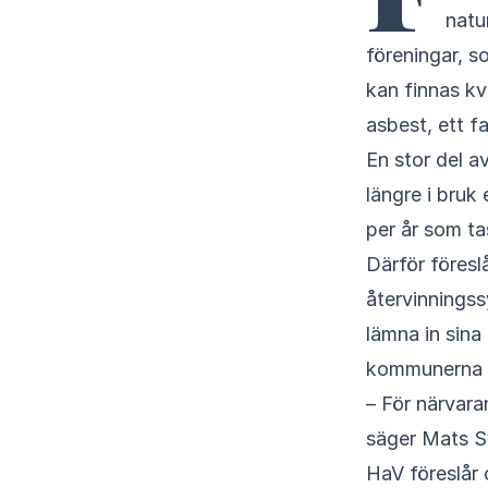
natu
föreningar, s
kan finnas kv
asbest, ett f
En stor del a
längre i bruk
per år som ta
Därför föresl
återvinningss
lämna in sina
kommunerna b
– För närvara
säger Mats Sv
HaV föreslår 