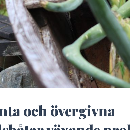
änta och övergivna
idsbåtar växande pr