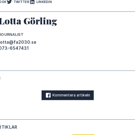
OOK
TWITTER
LINKEDIN
Lotta Görling
JOURNALIST
lotta@fa2030.se
073-6547431
R
Kommentera artikeln
RTIKLAR