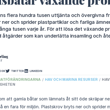
nns flera hundra tusen uttjänta och övergivna fr
 ner och sprider plastpartiklar och farliga ämne
nga tusen varje år. För att lösa det växande p
d åtgärder som kan underlätta insamling och åte
rling
ST
OOK
TWITTER
LINKEDIN
MATFÖRÄNDRINGARNA
/
HAV OCH MARINA RESURSER
/
HAV
IGHETEN
om att gamla båtar som lämnats åt sitt öde skräpar ne
å en fara för miljön. Plastskrov bryts ner och sprider m