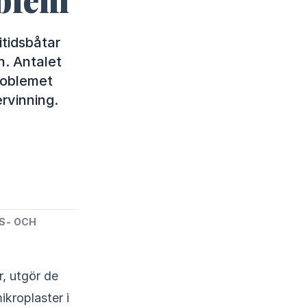
itidsbåtar
n. Antalet
roblemet
rvinning.
S- OCH
r, utgör de
ikroplaster i