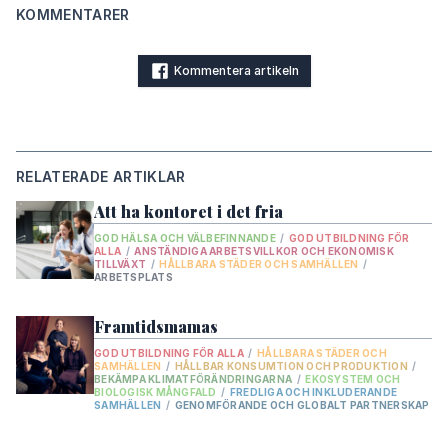
KOMMENTARER
Kommentera artikeln
RELATERADE ARTIKLAR
Att ha kontoret i det fria
GOD HÄLSA OCH VÄLBEFINNANDE
/
GOD UTBILDNING FÖR
ALLA
/
ANSTÄNDIGA ARBETSVILLKOR OCH EKONOMISK
TILLVÄXT
/
HÅLLBARA STÄDER OCH SAMHÄLLEN
/
ARBETSPLATS
Framtidsmamas
GOD UTBILDNING FÖR ALLA
/
HÅLLBARA STÄDER OCH
SAMHÄLLEN
/
HÅLLBAR KONSUMTION OCH PRODUKTION
/
BEKÄMPA KLIMATFÖRÄNDRINGARNA
/
EKOSYSTEM OCH
BIOLOGISK MÅNGFALD
/
FREDLIGA OCH INKLUDERANDE
SAMHÄLLEN
/
GENOMFÖRANDE OCH GLOBALT PARTNERSKAP