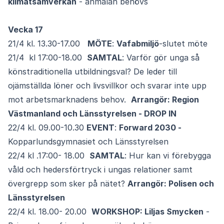
klimatsamverkan
- anmälan behövs
Vecka 17
21/4 kl. 13.30-17.00
MÖTE
:
Vafabmiljö
-slutet möte
21/4 kl 17:00-18.00
SAMTAL
: Varför gör unga så
könstraditionella utbildningsval? De leder till
ojämställda löner och livsvillkor och svarar inte upp
mot arbetsmarknadens behov.
Arrangör: Region
Västmanland och Länsstyrelsen - DROP IN
22/4 kl. 09.00-10.30
EVENT
:
Forward 2030 -
Kopparlundsgymnasiet och Länsstyrelsen
22/4 kl .17:00- 18.00
SAMTAL
: Hur kan vi förebygga
våld och hedersförtryck i ungas relationer samt
övergrepp som sker på nätet?
Arrangör: Polisen och
Länsstyrelsen
22/4 kl. 18.00- 20.00
WORKSHOP: Liljas Smycken
-