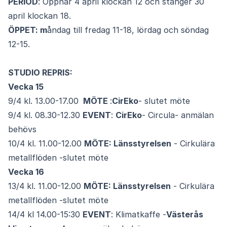
PERIOD
: Öppnar 4 april klockan 12 och stänger 30
april klockan 18.
ÖPPET: m
åndag till fredag 11-18, lördag och söndag
12-15.
STUDIO REPRIS:
Vecka 15
9/4 kl. 13.00-17.00
MÖTE
:
CirEko
- slutet möte
9/4 kl. 08.30-12.30
EVENT
:
CirEko
- Circula- anmälan
behövs
10/4 kl. 11.00-12.00
MÖTE: Länsstyrelsen
- Cirkulära
metallflöden -slutet möte
Vecka 16
13/4 kl. 11.00-12.00
MÖTE: Länsstyrelsen
- Cirkulära
metallflöden -slutet möte
14/4 kl 14.00-15:30
EVENT
: Klimatkaffe -
Västerås