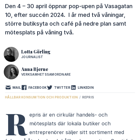
Den 4 – 30 april öppnar pop-upen på Vasagatan
10, efter succén 2024. I år med två våningar,
större butiksyta och café på nedre plan samt
mötesplats på våning två.
Lotta Görling
JOURNALIST
Anna Bjerne
VERKSAMHETSSAMORDNARE
MAIL
FACEBOOK
TWITTER
LINKEDIN
HÅLLBAR KONSUMTION OCH PRODUKTION
/
REPRIS
R
epris är en cirkulär handels- och
mötesplats där lokala butiker och
entreprenörer säljer sitt sortiment med