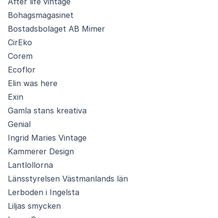
After life vintage
Bohagsmagasinet
Bostadsbolaget AB Mimer
CirEko
Corem
Ecoflor
Elin was here
Exin
Gamla stans kreativa
Genial
Ingrid Maries Vintage
Kammerer Design
Lantlollorna
Länsstyrelsen Västmanlands län
Lerboden i Ingelsta
Liljas smycken