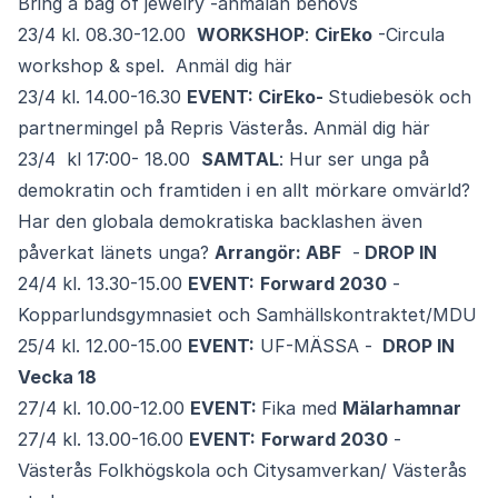
Bring a bag of jewelry -anmälan behövs
23/4 kl. 08.30-12.00
WORKSHOP
:
CirEko
-Circula
workshop & spel.
Anmäl dig här
23/4 kl. 14.00-16.30
EVENT: CirEko-
Studiebesök och
partnermingel på Repris Västerås.
Anmäl dig här
23/4 kl 17:00- 18.00
SAMTAL
: Hur ser unga på
demokratin och framtiden i en allt mörkare omvärld?
Har den globala demokratiska backlashen även
påverkat länets unga?
Arrangör: ABF
-
DROP IN
24/4 kl. 13.30-15.00
EVENT:
Forward 2030
-
Kopparlundsgymnasiet och Samhällskontraktet/MDU
25/4 kl. 12.00-15.00
EVENT:
UF-MÄSSA -
DROP IN
Vecka 18
27/4 kl. 10.00-12.00
EVENT:
Fika med
Mälarhamnar
27/4 kl. 13.00-16.00
EVENT:
Forward 2030
-
Västerås Folkhögskola och Citysamverkan/ Västerås