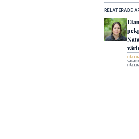
1.
2.
3
Ingen fattigdom
Ingen hunger
RELATERADE A
6.
7.
Rent vatten och sanitet för alla
Håll
Utan
9.
Hållbar industri, innovationer och infrast
pekp
12.
Nata
Hållbar konsumtion och produktion
värl
16.
Fredliga och inkluderande samhällen
HÅLLB
VAFAB
HÅLLB