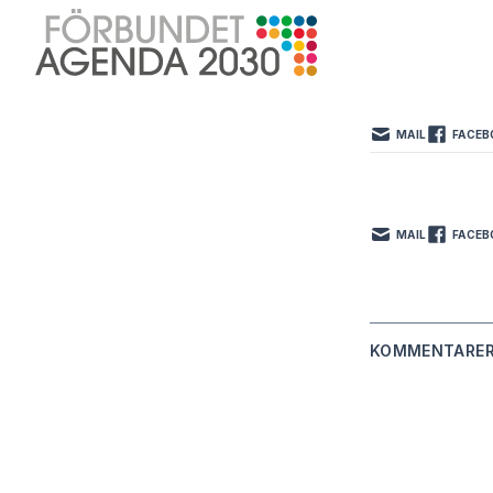
Om oss
Ungdomsrådet
Kontakt
MAIL
FACEB
FACEBOOK
INSTAGRAM
LINKEDIN
MAIL
FACEB
FA21 Arkiv
Gröna Draken
KOMMENTARE
GLOBALA MÅL