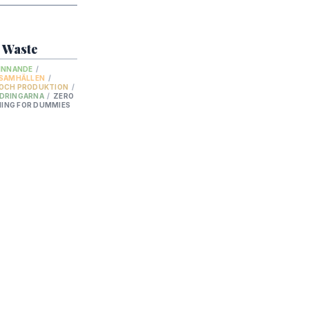
5.
a
Jämställdhet
misk tillväxt
 Waste
ch samhällen
FINNANDE
/
 SAMHÄLLEN
/
15.
resurser
Ekosystem och biologisk mångfald
 OCH PRODUKTION
/
NDRINGARNA
/
ZERO
ING FOR DUMMIES