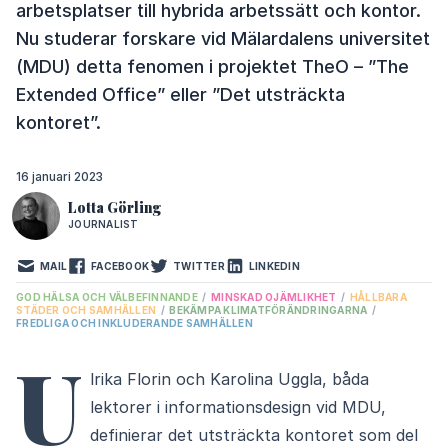
arbetsplatser till hybrida arbetssätt och kontor.
Nu studerar forskare vid Mälardalens universitet
(MDU) detta fenomen i projektet TheO – ”The
Extended Office” eller ”Det utsträckta
kontoret”.
16 januari 2023
Lotta Görling
JOURNALIST
MAIL
FACEBOOK
TWITTER
LINKEDIN
GOD HÄLSA OCH VÄLBEFINNANDE
/
MINSKAD OJÄMLIKHET
/
HÅLLBARA
STÄDER OCH SAMHÄLLEN
/
BEKÄMPA KLIMATFÖRÄNDRINGARNA
/
FREDLIGA OCH INKLUDERANDE SAMHÄLLEN
U
lrika Florin och Karolina Uggla, båda
lektorer i informationsdesign vid MDU,
definierar det utsträckta kontoret som del