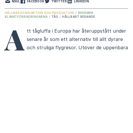
MAIL
FACEBOOK
TWITTER
LINKEDIN
HÅLLBAR KONSUMTION OCH PRODUKTION
/
BEKÄMPA
KLIMATFÖRÄNDRINGARNA
/
TÅG
/
HÅLLBART RESANDE
A
tt tågluffa i Europa har återuppstått under
senare år som ett alternativ till allt dyrare
och struliga flygresor. Utöver de uppenbara
miljöaspekterna är tåget också kul, flexibelt och
socialt. Att välja tåget har många fördelar, men även
baksidor. Vi fick uppleva lite av varje när jag och mina
två döttrar, 11 och 14 år, packade ryggsäckarna och
drog i väg med siktet inställt på den lilla franska byn
Roujan, en halvtimme från Medelhavet.