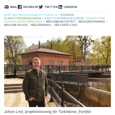
MAIL
FACEBOOK
TWITTER
LINKEDIN
RENT VATTEN OCH SANITET FÖR ALLA
/
BEKÄMPA
KLIMATFÖRÄNDRINGARNA
/
HAV OCH MARINA RESURSER
/
EKOSYSTEM
OCH BIOLOGISK MÅNGFALD
/
MEDLEMSAKTIVITET
/
MEDLEMSSPANING
/
MEDLEM FA2030
/
MÄLARENERGI
/
VÄSTERÅS STAD
Johan Lind, projektansvarig för Turbinbron, framför