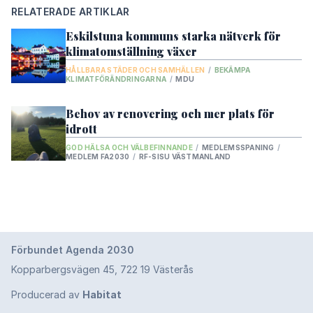
Alla projekt
->
RELATERADE ARTIKLAR
Eskilstuna kommuns starka nätverk för
GLOBALA MÅL
klimatomställning växer
HÅLLBARA STÄDER OCH SAMHÄLLEN
/
BEKÄMPA
1.
Ingen fattigdom
KLIMATFÖRÄNDRINGARNA
/
MDU
2.
Ingen hunger
Behov av renovering och mer plats för
3.
God hälsa och välbefinnande
idrott
4.
GOD HÄLSA OCH VÄLBEFINNANDE
/
MEDLEMSSPANING
/
God utbildning för alla
MEDLEM FA2030
/
RF-SISU VÄSTMANLAND
5.
Jämställdhet
6.
Rent vatten och sanitet för alla
7.
Hållbar energi för alla
8.
Förbundet Agenda 2030
Anständiga arbetsvillkor och ekonomisk
tillväxt
Kopparbergsvägen 45, 722 19 Västerås
9.
Hållbar industri, innovationer och
Producerad av
Habitat
infrastruktur