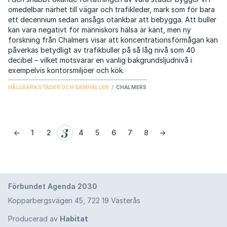
omedelbar närhet till vägar och trafikleder, mark som för bara
ett decennium sedan ansågs otänkbar att bebygga. Att buller
kan vara negativt för människors hälsa är känt, men ny
forskning från Chalmers visar att koncentrationsförmågan kan
påverkas betydligt av trafikbuller på så låg nivå som 40
decibel – vilket motsvarar en vanlig bakgrundsljudnivå i
exempelvis kontorsmiljöer och kök.
HÅLLBARA STÄDER OCH SAMHÄLLEN
/
CHALMERS
3
←
1
2
4
5
6
7
8
→
Förbundet Agenda 2030
Kopparbergsvägen 45, 722 19 Västerås
Producerad av
Habitat