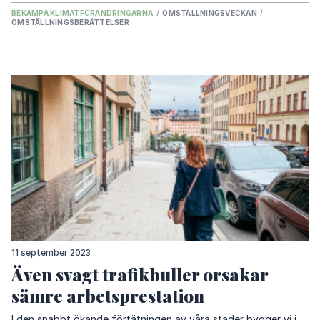
BEKÄMPA KLIMATFÖRÄNDRINGARNA
/
OMSTÄLLNINGSVECKAN
/
OMSTÄLLNINGSBERÄTTELSER
11 september 2023
Även svagt trafikbuller orsakar
sämre arbetsprestation
I den snabbt ökande förtätningen av våra städer bygger vi i