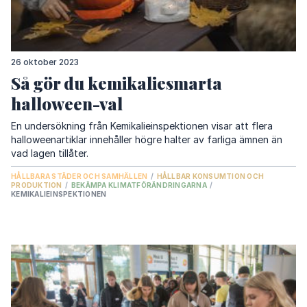
26 oktober 2023
Så gör du kemikaliesmarta
halloween-val
En undersökning från Kemikalieinspektionen visar att flera
halloweenartiklar innehåller högre halter av farliga ämnen än
vad lagen tillåter.
HÅLLBARA STÄDER OCH SAMHÄLLEN
/
HÅLLBAR KONSUMTION OCH
PRODUKTION
/
BEKÄMPA KLIMATFÖRÄNDRINGARNA
/
KEMIKALIEINSPEKTIONEN