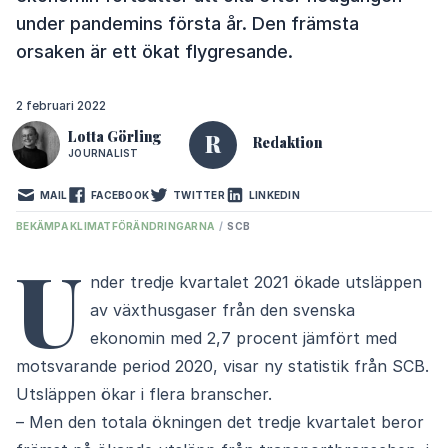
under pandemins första år. Den främsta
orsaken är ett ökat flygresande.
2 februari 2022
Lotta Görling
R
Redaktion
JOURNALIST
MAIL
FACEBOOK
TWITTER
LINKEDIN
BEKÄMPA KLIMATFÖRÄNDRINGARNA
/
SCB
U
nder tredje kvartalet 2021 ökade utsläppen
av växthusgaser från den svenska
ekonomin med 2,7 procent jämfört med
motsvarande period 2020, visar ny statistik från SCB.
Utsläppen ökar i flera branscher.
– Men den totala ökningen det tredje kvartalet beror