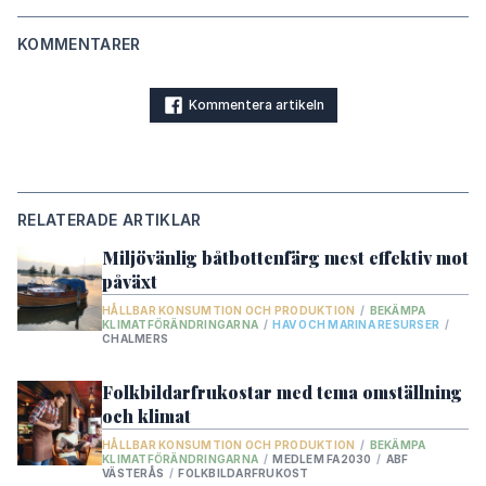
KOMMENTARER
Kommentera artikeln
RELATERADE ARTIKLAR
Miljövänlig båtbottenfärg mest effektiv mot
påväxt
HÅLLBAR KONSUMTION OCH PRODUKTION
/
BEKÄMPA
KLIMATFÖRÄNDRINGARNA
/
HAV OCH MARINA RESURSER
/
CHALMERS
Folkbildarfrukostar med tema omställning
och klimat
HÅLLBAR KONSUMTION OCH PRODUKTION
/
BEKÄMPA
KLIMATFÖRÄNDRINGARNA
/
MEDLEM FA2030
/
ABF
VÄSTERÅS
/
FOLKBILDARFRUKOST