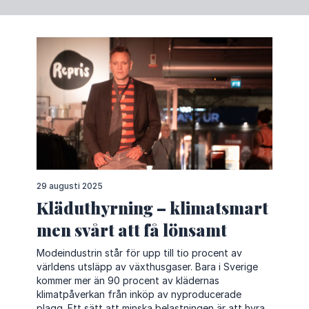
29 augusti 2025
Kläduthyrning – klimatsmart
men svårt att få lönsamt
Modeindustrin står för upp till tio procent av
världens utsläpp av växthusgaser. Bara i Sverige
kommer mer än 90 procent av klädernas
klimatpåverkan från inköp av nyproducerade
plagg. Ett sätt att minska belastningen är att hyra