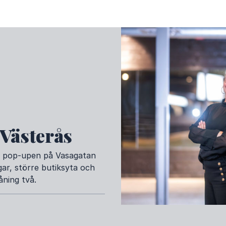
 Västerås
nar pop-upen på Vasagatan
gar, större butiksyta och
ning två.