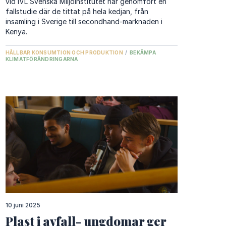
vid IVL Svenska Miljöinstitutet har genomfört en
fallstudie där de tittat på hela kedjan, från
insamling i Sverige till secondhand-marknaden i
Kenya.
HÅLLBAR KONSUMTION OCH PRODUKTION
/
BEKÄMPA
KLIMATFÖRÄNDRINGARNA
10 juni 2025
Plast i avfall- ungdomar ger