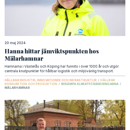
20 maj 2024
Hanna hittar jämviktspunkten hos
Mälarhamnar
Hamnarna i Västerås och Köping har funnits i över 1000 år och utgör
centrala knutpunkter för hållbar logistik och miljövänlig transport.
HÅLLBAR INDUSTRI, INNOVATIONER OCH INFRASTRUKTUR
/
HÅLLBAR
KONSUMTION OCH PRODUKTION
/
BEKÄMPA KLIMATFÖRÄNDRINGARNA
/
MÄLARHAMNAR