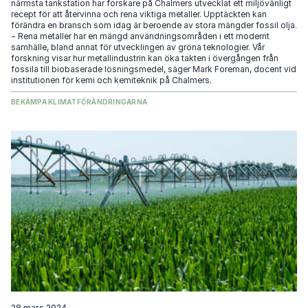
närmsta tankstation har forskare på Chalmers utvecklat ett miljövänligt
recept för att återvinna och rena viktiga metaller. Upptäckten kan
förändra en bransch som idag är beroende av stora mängder fossil olja.
− Rena metaller har en mängd användningsområden i ett modernt
samhälle, bland annat för utvecklingen av gröna teknologier. Vår
forskning visar hur metallindustrin kan öka takten i övergången från
fossila till biobaserade lösningsmedel, säger Mark Foreman, docent vid
institutionen för kemi och kemiteknik på Chalmers.
BEKÄMPA KLIMATFÖRÄNDRINGARNA
28 mars 2024