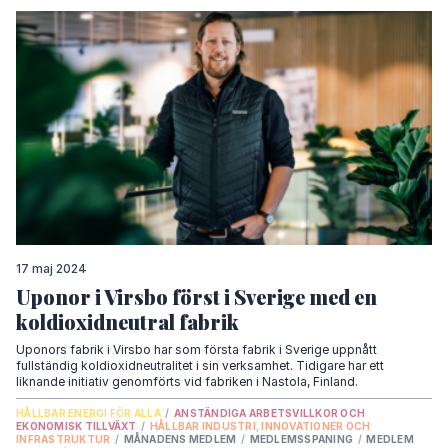
17 maj 2024
Uponor i Virsbo först i Sverige med en
koldioxidneutral fabrik
Uponors fabrik i Virsbo har som första fabrik i Sverige uppnått
fullständig koldioxidneutralitet i sin verksamhet. Tidigare har ett
liknande initiativ genomförts vid fabriken i Nastola, Finland.
HÅLLBAR ENERGI FÖR ALLA
/
ANSTÄNDIGA ARBETSVILLKOR OCH
EKONOMISK TILLVÄXT
/
HÅLLBAR INDUSTRI, INNOVATIONER OCH
INFRASTRUKTUR
/
MÅNADENS MEDLEM
/
MEDLEMSSPANING
/
MEDLEM