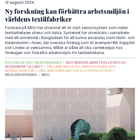
12 augusti 2024
Ny forskning kan förbättra arbetsmiljön i
världens textilfabriker
Forskare på MDU har utvecklat ett AI-styrt sensorsystem som mäter
textilarbetares stress och hälsa. Systemet har utvecklats i samarbete
med ett universitet i Bangladesh för att kunna användas inom textil- och
klädindustrin i Asien, där svenska företag som till exempel HM, KappAhl
och Lindex är verksamma. Målet är både att öka värdekedjan hos
företagen och förbättra arbetsmiljön för textilarbetarna.
GOD HÄLSA OCH VÄLBEFINNANDE
/
ANSTÄNDIGA ARBETSVILLKOR OCH
EKONOMISK TILLVÄXT
/
HÅLLBAR INDUSTRI, INNOVATIONER OCH
INFRASTRUKTUR
/
HÅLLBAR KONSUMTION OCH PRODUKTION
/
MEDLEMSSPANING
/
MDU