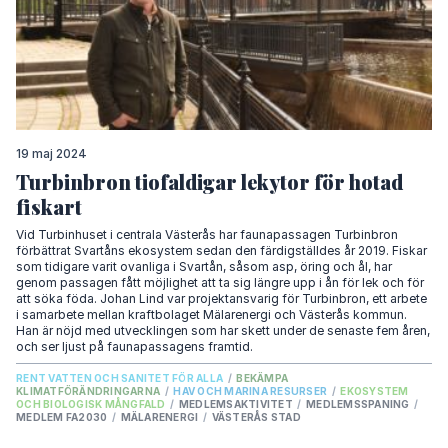
19 maj 2024
Turbinbron tiofaldigar lekytor för hotad
fiskart
Vid Turbinhuset i centrala Västerås har faunapassagen Turbinbron
förbättrat Svartåns ekosystem sedan den färdigställdes år 2019. Fiskar
som tidigare varit ovanliga i Svartån, såsom asp, öring och ål, har
genom passagen fått möjlighet att ta sig längre upp i ån för lek och för
att söka föda. Johan Lind var projektansvarig för Turbinbron, ett arbete
i samarbete mellan kraftbolaget Mälarenergi och Västerås kommun.
Han är nöjd med utvecklingen som har skett under de senaste fem åren,
och ser ljust på faunapassagens framtid.
RENT VATTEN OCH SANITET FÖR ALLA
/
BEKÄMPA
KLIMATFÖRÄNDRINGARNA
/
HAV OCH MARINA RESURSER
/
EKOSYSTEM
OCH BIOLOGISK MÅNGFALD
/
MEDLEMSAKTIVITET
/
MEDLEMSSPANING
/
MEDLEM FA2030
/
MÄLARENERGI
/
VÄSTERÅS STAD