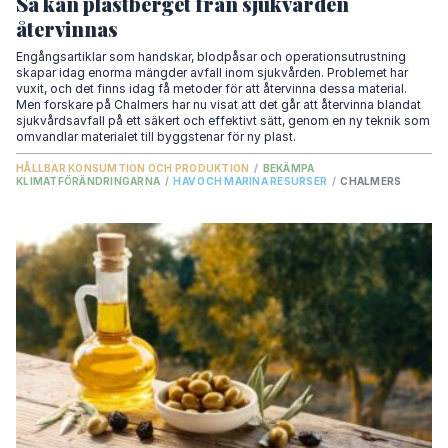
Så kan plastberget från sjukvården
återvinnas
Engångsartiklar som handskar, blodpåsar och operationsutrustning
skapar idag enorma mängder avfall inom sjukvården. Problemet har
vuxit, och det finns idag få metoder för att återvinna dessa material.
Men forskare på Chalmers har nu visat att det går att återvinna blandat
sjukvårdsavfall på ett säkert och effektivt sätt, genom en ny teknik som
omvandlar materialet till byggstenar för ny plast.
HÅLLBAR KONSUMTION OCH PRODUKTION
/
BEKÄMPA
KLIMATFÖRÄNDRINGARNA
/
HAV OCH MARINA RESURSER
/
CHALMERS