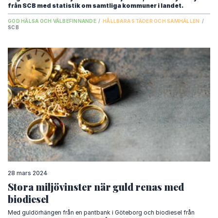
från SCB med statistik om samtliga kommuner i landet.
GOD HÄLSA OCH VÄLBEFINNANDE
/
HÅLLBARA STÄDER OCH SAMHÄLLEN
/
SCB
28 mars 2024
Stora miljövinster när guld renas med
biodiesel
Med guldörhängen från en pantbank i Göteborg och biodiesel från