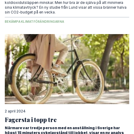
koldioxidutsläppen minskar. Men hur bra är de själva på att minimera
sina klimatavtryck? En ny studie från Lund visar att vissa bränner halva
sin CO2-budget på en vecka.
BEKÄMPA KLIMATFÖRÄNDRINGARNA
2 april 2024
Fagersta i topp tre
Närmare var tredje person med en anställning i Sverige har
högst 15 minuters cykelavstånd till jobbet, visar en ny analys