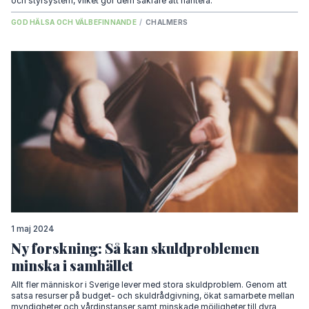
och styrsystem, vilket gör dem säkrare att hantera.
GOD HÄLSA OCH VÄLBEFINNANDE
/
CHALMERS
1 maj 2024
Ny forskning: Så kan skuldproblemen
minska i samhället
Allt fler människor i Sverige lever med stora skuldproblem. Genom att
satsa resurser på budget- och skuldrådgivning, ökat samarbete mellan
myndigheter och vårdinstanser samt minskade möjligheter till dyra