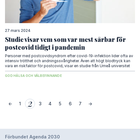
27 mars 2024
Studie visar vem som var mest sårbar för
postcovid tidigt i pandemin
Personer med postcovidsyndrom efter covid-19-infektion lider ofta av
intensiv trötthet och andningssvårigheter. Även att högt blodtryck kan
vara en riskfaktor för postcovid, visar en studie från Umeå universitet
GOD HÄLSA OCH VÄLBEFINNANDE
2
←
1
3
4
5
6
7
→
Förbundet Agenda 2030